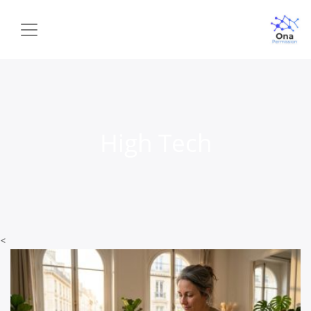
High Tech
<