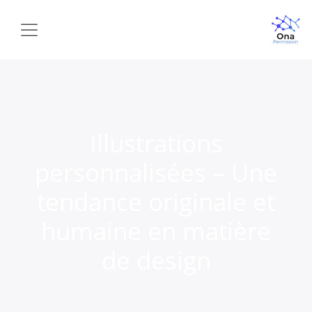
Illustrations
personnalisées – Une
tendance originale et
humaine en matière
de design