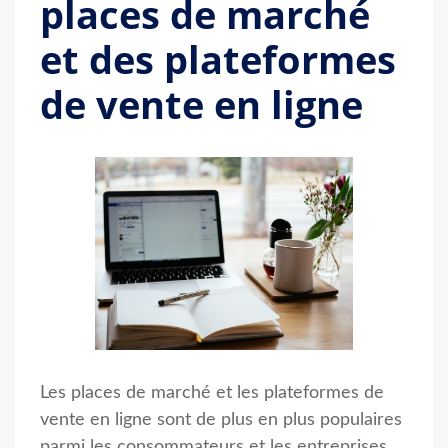
places de marché
et des plateformes
de vente en ligne
Les places de marché et les plateformes de
vente en ligne sont de plus en plus populaires
parmi les consommateurs et les entreprises.