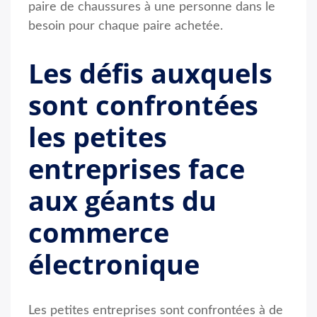
paire de chaussures à une personne dans le
besoin pour chaque paire achetée.
Les défis auxquels
sont confrontées
les petites
entreprises face
aux géants du
commerce
électronique
Les petites entreprises sont confrontées à de