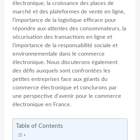
électronique, la croissance des places de
marché et des plateformes de vente en ligne,
l’importance de la logistique efficace pour
répondre aux attentes des consommateurs, la
sécurisation des transactions en ligne et
l’importance de la responsabilité sociale et
environnementale dans le commerce
électronique. Nous discuterons également
des défis auxquels sont confrontées les
petites entreprises face aux géants du
commerce électronique et conclurons par
une perspective d’avenir pour le commerce
électronique en France.
Table of Contents