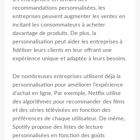
recommandations personnalisées, les
entreprises peuvent augmenter les ventes en
incitant les consommateurs à acheter
davantage de produits. De plus, la
personnalisation peut aider les entreprises à
fidéliser leurs clients en leur offrant une
expérience unique et adaptée à leurs besoins.
De nombreuses entreprises utilisent déjà la
personnalisation pour améliorer l’expérience
d’achat en ligne. Par exemple, Netflix utilise
des algorithmes pour recommander des films
et des séries télévisées en fonction des
préférences de chaque utilisateur. De même,
Spotify propose des listes de lecture
personnalisées en fonction des goûts