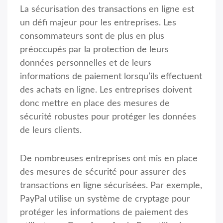
La sécurisation des transactions en ligne est
un défi majeur pour les entreprises. Les
consommateurs sont de plus en plus
préoccupés par la protection de leurs
données personnelles et de leurs
informations de paiement lorsqu’ils effectuent
des achats en ligne. Les entreprises doivent
donc mettre en place des mesures de
sécurité robustes pour protéger les données
de leurs clients.
De nombreuses entreprises ont mis en place
des mesures de sécurité pour assurer des
transactions en ligne sécurisées. Par exemple,
PayPal utilise un système de cryptage pour
protéger les informations de paiement des