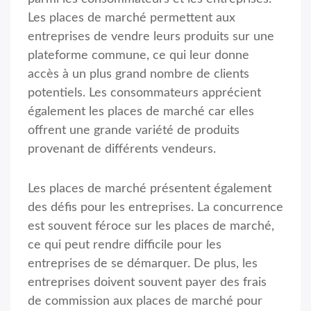
Les places de marché permettent aux
entreprises de vendre leurs produits sur une
plateforme commune, ce qui leur donne
accès à un plus grand nombre de clients
potentiels. Les consommateurs apprécient
également les places de marché car elles
offrent une grande variété de produits
provenant de différents vendeurs.
Les places de marché présentent également
des défis pour les entreprises. La concurrence
est souvent féroce sur les places de marché,
ce qui peut rendre difficile pour les
entreprises de se démarquer. De plus, les
entreprises doivent souvent payer des frais
de commission aux places de marché pour