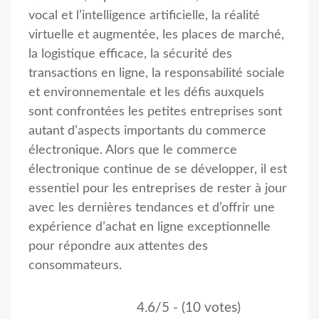
vocal et l’intelligence artificielle, la réalité
virtuelle et augmentée, les places de marché,
la logistique efficace, la sécurité des
transactions en ligne, la responsabilité sociale
et environnementale et les défis auxquels
sont confrontées les petites entreprises sont
autant d’aspects importants du commerce
électronique. Alors que le commerce
électronique continue de se développer, il est
essentiel pour les entreprises de rester à jour
avec les dernières tendances et d’offrir une
expérience d’achat en ligne exceptionnelle
pour répondre aux attentes des
consommateurs.
4.6/5 - (10 votes)