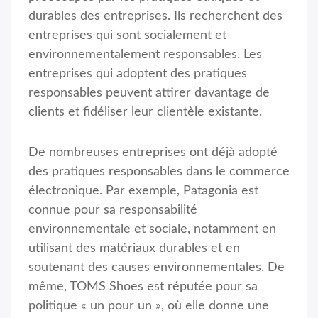
durables des entreprises. Ils recherchent des
entreprises qui sont socialement et
environnementalement responsables. Les
entreprises qui adoptent des pratiques
responsables peuvent attirer davantage de
clients et fidéliser leur clientèle existante.
De nombreuses entreprises ont déjà adopté
des pratiques responsables dans le commerce
électronique. Par exemple, Patagonia est
connue pour sa responsabilité
environnementale et sociale, notamment en
utilisant des matériaux durables et en
soutenant des causes environnementales. De
même, TOMS Shoes est réputée pour sa
politique « un pour un », où elle donne une