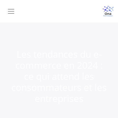
Les tendances du e-
commerce en 2024 :
ce qui attend les
consommateurs et les
entreprises