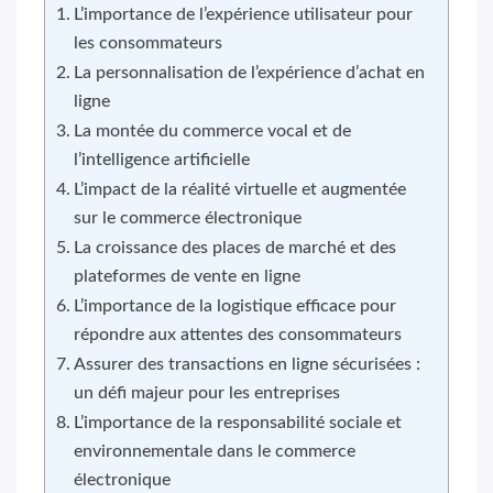
L’importance de l’expérience utilisateur pour
les consommateurs
La personnalisation de l’expérience d’achat en
ligne
La montée du commerce vocal et de
l’intelligence artificielle
L’impact de la réalité virtuelle et augmentée
sur le commerce électronique
La croissance des places de marché et des
plateformes de vente en ligne
L’importance de la logistique efficace pour
répondre aux attentes des consommateurs
Assurer des transactions en ligne sécurisées :
un défi majeur pour les entreprises
L’importance de la responsabilité sociale et
environnementale dans le commerce
électronique