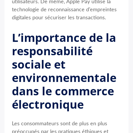
utilisateurs. De même, Apple Pay utilise la
technologie de reconnaissance d’empreintes
digitales pour sécuriser les transactions.
L’importance de la
responsabilité
sociale et
environnementale
dans le commerce
électronique
Les consommateurs sont de plus en plus
préoccupés par les pratiques éthiques et